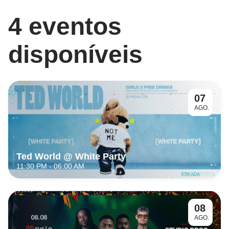
4 eventos
disponíveis
07
AGO.
Ted World @ White Party
11:30 PM
- 06:00 AM
08
AGO.